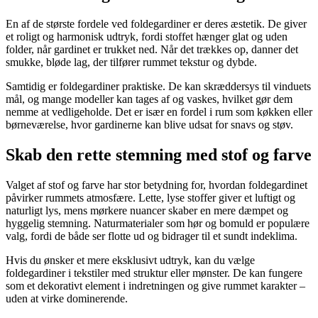
En af de største fordele ved foldegardiner er deres æstetik. De giver
et roligt og harmonisk udtryk, fordi stoffet hænger glat og uden
folder, når gardinet er trukket ned. Når det trækkes op, danner det
smukke, bløde lag, der tilfører rummet tekstur og dybde.
Samtidig er foldegardiner praktiske. De kan skræddersys til vinduets
mål, og mange modeller kan tages af og vaskes, hvilket gør dem
nemme at vedligeholde. Det er især en fordel i rum som køkken eller
børneværelse, hvor gardinerne kan blive udsat for snavs og støv.
Skab den rette stemning med stof og farve
Valget af stof og farve har stor betydning for, hvordan foldegardinet
påvirker rummets atmosfære. Lette, lyse stoffer giver et luftigt og
naturligt lys, mens mørkere nuancer skaber en mere dæmpet og
hyggelig stemning. Naturmaterialer som hør og bomuld er populære
valg, fordi de både ser flotte ud og bidrager til et sundt indeklima.
Hvis du ønsker et mere eksklusivt udtryk, kan du vælge
foldegardiner i tekstiler med struktur eller mønster. De kan fungere
som et dekorativt element i indretningen og give rummet karakter –
uden at virke dominerende.