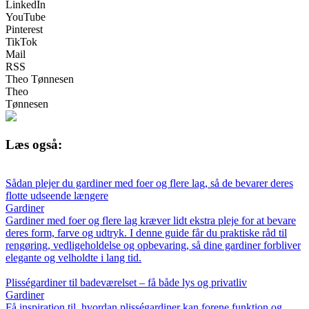
LinkedIn
YouTube
Pinterest
TikTok
Mail
RSS
Theo Tønnesen
Theo
Tønnesen
Læs også:
Sådan plejer du gardiner med foer og flere lag, så de bevarer deres
flotte udseende længere
Gardiner
Gardiner med foer og flere lag kræver lidt ekstra pleje for at bevare
deres form, farve og udtryk. I denne guide får du praktiske råd til
rengøring, vedligeholdelse og opbevaring, så dine gardiner forbliver
elegante og velholdte i lang tid.
Plisségardiner til badeværelset – få både lys og privatliv
Gardiner
Få inspiration til, hvordan plisségardiner kan forene funktion og