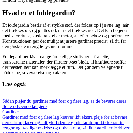
forhold til lysregulering og privatliv.
Hvad er et foldegardin?
Et foldegardin består af et stykke stof, der foldes op i jævne lag, når
det trækkes op, og glattes ud, når det trækkes ned. Det kan betjenes
med snoretræk, kædetræk eller motor, alt efter behov og præference.
Konstruktionen gør det muligt at justere gardinet præcist, så du får
den ønskede mængde lys ind i rummet.
Foldegardiner fås i mange forskellige stoftyper – fra lette,
transparente materialer, der filtrerer lyset blødt, til kraftigere stoffer,
der næsten helt kan mørklægge et rum. Det gør dem velegnede til
både stue, soveværelse og køkken.
Læs også:
Sådan plejer du gardiner med foer og flere lag, så de bevarer deres
flotte udseende længere
Gardiner
Gardiner med foer og flere lag kræver lidt ekstra pleje for at bevare
deres form, farve og udtryk. I denne guide får du praktiske råd til
rengøring, vedligeholdelse og opbevaring, så dine gardiner forbliver