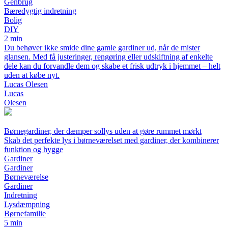
Genbrug
Bæredygtig indretning
Bolig
DIY
2 min
Du behøver ikke smide dine gamle gardiner ud, når de mister
glansen. Med få justeringer, rengøring eller udskiftning af enkelte
dele kan du forvandle dem og skabe et frisk udtryk i hjemmet – helt
uden at købe nyt.
Lucas Olesen
Lucas
Olesen
Børnegardiner, der dæmper sollys uden at gøre rummet mørkt
Skab det perfekte lys i børneværelset med gardiner, der kombinerer
funktion og hygge
Gardiner
Gardiner
Børneværelse
Gardiner
Indretning
Lysdæmpning
Børnefamilie
5 min