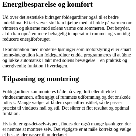
Energibesparelse og komfort
Ud over det æstetiske bidrager foldegardiner også til et bedre
indeklima. Et tæt vævet stof kan hjælpe med at holde på varmen om
vinteren og skærme mod solens varme om sommeren. Det betyder,
at du kan opnå en mere behagelig temperatur i rummet og samtidig
reducere energiforbruget.
I kombination med moderne løsninger som motorstyring eller smart
home-integration kan foldegardiner endda programmeres til at åbne
og lukke automatisk i takt med solens bevægelse – en praktisk og
energivenlig funktion i hverdagen.
Tilpasning og montering
Foldegardiner kan monteres både på væg, loft eller direkte i
vinduesrammen, afhængigt af rummets udformning og det ønskede
udtryk. Mange vælger at få dem specialfremstillet, så de passer
præcist til vinduets mål og stil. Det sikrer et flot resultat og optimal
funktion.
Hvis du er gør-det-selv-typen, findes der også mange løsninger, der
er nemme at montere selv. Det vigtigste er at måle korrekt og vælge
et beslag, der passer til underlaget.