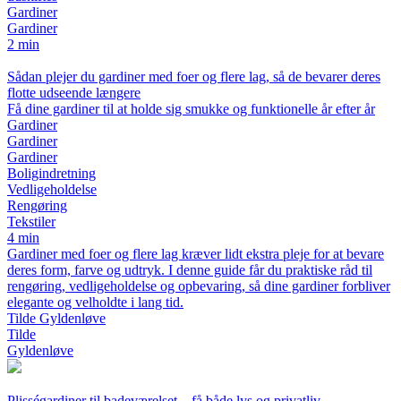
Gardiner
Gardiner
2 min
Sådan plejer du gardiner med foer og flere lag, så de bevarer deres
flotte udseende længere
Få dine gardiner til at holde sig smukke og funktionelle år efter år
Gardiner
Gardiner
Gardiner
Boligindretning
Vedligeholdelse
Rengøring
Tekstiler
4 min
Gardiner med foer og flere lag kræver lidt ekstra pleje for at bevare
deres form, farve og udtryk. I denne guide får du praktiske råd til
rengøring, vedligeholdelse og opbevaring, så dine gardiner forbliver
elegante og velholdte i lang tid.
Tilde Gyldenløve
Tilde
Gyldenløve
Plisségardiner til badeværelset – få både lys og privatliv