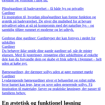
elegante og velholdte i lang tid.
Plisségardiner til badeværelset – få både lys og privatliv
Gardiner
Få inspiration til, hvordan plisségardiner kan forene funktion og
æstetik på badeværelset. De giver dig mulighed for at bevare
privatlivet uden at gå på kompromis med det naturlige lys – og
samtidig tilføre rummet et moderne og let udtryk.
Genbrug dine gardiner: Gardintyper der kan fornyes i stedet for
udskiftes
Gardiner
Du behøver ikke smide dine gamle gardiner ud, når de mister
glansen. Med få justeringer, rengøring eller udskiftning af enkelte
dele kan du forvandle dem og skabe et frisk udtryk i hjemmet – helt
uden at købe nyt.
Børnegardiner, der dæmper sollys uden at gøre rummet mørkt
Gardiner
Lysdæmpende børnegardiner giver et behageligt og roligt miljø,
hvor barnet kan lege, læse og sove uden generende sollys. Få
inspiration til materialer, farver og praktiske løsninger, der passer til
familiens behov.
En æstetisk og funktionel løsning