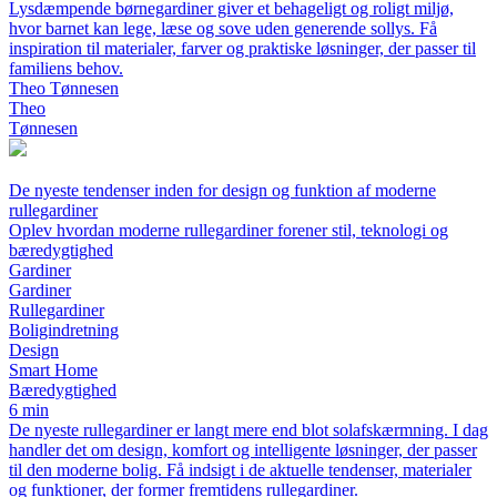
Lysdæmpende børnegardiner giver et behageligt og roligt miljø,
hvor barnet kan lege, læse og sove uden generende sollys. Få
inspiration til materialer, farver og praktiske løsninger, der passer til
familiens behov.
Theo Tønnesen
Theo
Tønnesen
De nyeste tendenser inden for design og funktion af moderne
rullegardiner
Oplev hvordan moderne rullegardiner forener stil, teknologi og
bæredygtighed
Gardiner
Gardiner
Rullegardiner
Boligindretning
Design
Smart Home
Bæredygtighed
6 min
De nyeste rullegardiner er langt mere end blot solafskærmning. I dag
handler det om design, komfort og intelligente løsninger, der passer
til den moderne bolig. Få indsigt i de aktuelle tendenser, materialer
og funktioner, der former fremtidens rullegardiner.