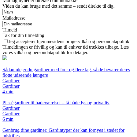
Modtag nyheder direkte i din indbakke
Viden du kan bruge med det samme – sendt direkte til dig.
Mailadresse
Tilmeld
Tak for din tilmelding
Jeg accepterer hjemmesidens brugervilkår og persondatapolitik.
Tilmeldingen er frivillig og kan til enhver tid trækkes tilbage. Læs
vores vilkår og persondatapolitik for detaljer.
Sådan plejer du gardiner med foer og flere lag, så de bevarer deres
flotte udseende længere
Gardiner
Gardiner
4 min
Plisségardiner til badeværelset – få både lys og privatliv
Gardiner
Gardiner
6 min
Genbrug dine gardiner: Gardintyper der kan fornyes i stedet for
udskiftes