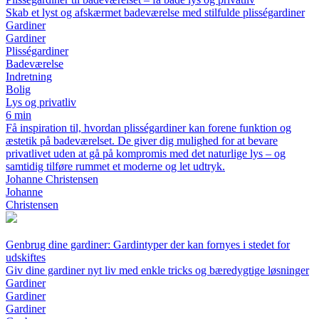
Skab et lyst og afskærmet badeværelse med stilfulde plisségardiner
Gardiner
Gardiner
Plisségardiner
Badeværelse
Indretning
Bolig
Lys og privatliv
6 min
Få inspiration til, hvordan plisségardiner kan forene funktion og
æstetik på badeværelset. De giver dig mulighed for at bevare
privatlivet uden at gå på kompromis med det naturlige lys – og
samtidig tilføre rummet et moderne og let udtryk.
Johanne Christensen
Johanne
Christensen
Genbrug dine gardiner: Gardintyper der kan fornyes i stedet for
udskiftes
Giv dine gardiner nyt liv med enkle tricks og bæredygtige løsninger
Gardiner
Gardiner
Gardiner