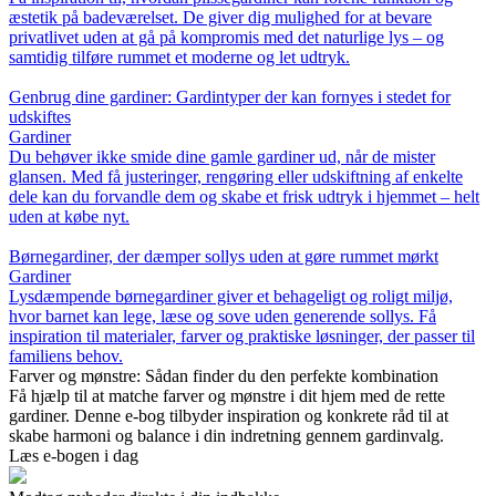
æstetik på badeværelset. De giver dig mulighed for at bevare
privatlivet uden at gå på kompromis med det naturlige lys – og
samtidig tilføre rummet et moderne og let udtryk.
Genbrug dine gardiner: Gardintyper der kan fornyes i stedet for
udskiftes
Gardiner
Du behøver ikke smide dine gamle gardiner ud, når de mister
glansen. Med få justeringer, rengøring eller udskiftning af enkelte
dele kan du forvandle dem og skabe et frisk udtryk i hjemmet – helt
uden at købe nyt.
Børnegardiner, der dæmper sollys uden at gøre rummet mørkt
Gardiner
Lysdæmpende børnegardiner giver et behageligt og roligt miljø,
hvor barnet kan lege, læse og sove uden generende sollys. Få
inspiration til materialer, farver og praktiske løsninger, der passer til
familiens behov.
Farver og mønstre: Sådan finder du den perfekte kombination
Få hjælp til at matche farver og mønstre i dit hjem med de rette
gardiner. Denne e-bog tilbyder inspiration og konkrete råd til at
skabe harmoni og balance i din indretning gennem gardinvalg.
Læs e-bogen i dag