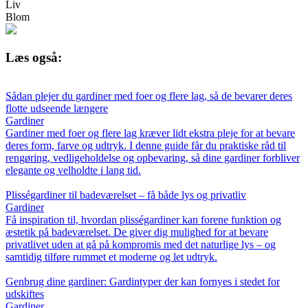
Liv
Blom
Læs også:
Sådan plejer du gardiner med foer og flere lag, så de bevarer deres
flotte udseende længere
Gardiner
Gardiner med foer og flere lag kræver lidt ekstra pleje for at bevare
deres form, farve og udtryk. I denne guide får du praktiske råd til
rengøring, vedligeholdelse og opbevaring, så dine gardiner forbliver
elegante og velholdte i lang tid.
Plisségardiner til badeværelset – få både lys og privatliv
Gardiner
Få inspiration til, hvordan plisségardiner kan forene funktion og
æstetik på badeværelset. De giver dig mulighed for at bevare
privatlivet uden at gå på kompromis med det naturlige lys – og
samtidig tilføre rummet et moderne og let udtryk.
Genbrug dine gardiner: Gardintyper der kan fornyes i stedet for
udskiftes
Gardiner