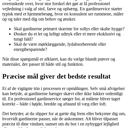
overraskede over, hvor stor forskel det gør at få professionel
vejledning i valg af stof, farve og ophæng. En gardinservice starter
typisk med et hjemmebesøg, hvor en konsulent ser rummene, måler
op og taler med dig om behov og ønsker.
Skal gardinerne primært skærme for sollys eller skabe hygge?
Ønsker du et let og luftigt udtryk eller et mere eksklusivt og
tungt fald?
Skal de være mørklæggende, lydabsorberende eller
energibesparende?
Når disse spørgsmål er afklaret, kan du vælge blandt prøver og
materialer, der passer til både stil og funktion.
Præcise mål giver det bedste resultat
Et af de vigtigste trin i processen er opmålingen. Selv små afvigelser
kan betyde, at gardinerne hænger skævt eller ikke lukker ordentligt
til. En professionel gardinservice sørger for, at målene bliver taget
korrekt – både i højde, bredde og afstand til væg eller loft.
Det betyder, at du slipper for at gætte dig frem eller bekymre dig om,
hvorvidt gardinerne passer, når de ankommer. Alt bliver tilpasset
præcist til dine vinduer, uanset om du bor i en nybygget lejlighed