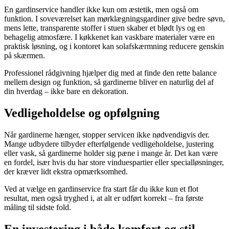
En gardinservice handler ikke kun om æstetik, men også om
funktion. I soveværelset kan mørklægningsgardiner give bedre søvn,
mens lette, transparente stoffer i stuen skaber et blødt lys og en
behagelig atmosfære. I køkkenet kan vaskbare materialer være en
praktisk løsning, og i kontoret kan solafskærmning reducere genskin
på skærmen.
Professionel rådgivning hjælper dig med at finde den rette balance
mellem design og funktion, så gardinerne bliver en naturlig del af
din hverdag – ikke bare en dekoration.
Vedligeholdelse og opfølgning
Når gardinerne hænger, stopper servicen ikke nødvendigvis der.
Mange udbydere tilbyder efterfølgende vedligeholdelse, justering
eller vask, så gardinerne holder sig pæne i mange år. Det kan være
en fordel, især hvis du har store vinduespartier eller specialløsninger,
der kræver lidt ekstra opmærksomhed.
Ved at vælge en gardinservice fra start får du ikke kun et flot
resultat, men også tryghed i, at alt er udført korrekt – fra første
måling til sidste fold.