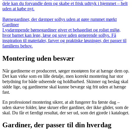
dele kan du forvandle dem og skabe et frisk udtryk i hjemmet – helt
uden at købe nyt.
Børnegardiner, der dæmper sollys uden at gøre rummet mørkt
Gardiner
Lysdæmpende børnegardiner giver et behageligt og roligt miljø,
hvor barnet kan lege, læse og sove uden generende sollys. Få
inspiration til materialer, farver og praktiske løsninger, der passer til
familiens behov.
Montering uden besvær
Når gardinerne er produceret, sørger montøren for at hænge dem op.
Det kan virke som en lille detalje, men korrekt montering har stor
betydning for både udseende og holdbarhed. Skinner og beslag skal
sidde lige, og gardinerne skal kunne bevæge sig frit uden at hænge
fast.
En professionel montering sikrer, at alt fungerer fra første dag –
uden skæve folder, løse skruer eller gardiner, der ikke glider, som de
skal. Du får et færdigt resultat, der ser ud, som det gjorde i kataloget.
Gardiner, der passer til din hverdag