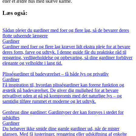
eller et ældre hus med skæve karme.
Læs også:
Sådan plejer du gardiner med foer og flere lag, så de bevarer deres
flotte udseende længere
Gardiner
Gardiner med foer og flere lag kræver lidt ekstra pleje for at bevare
deres form, farve og udtryk. I denne guide får du praktiske råd til
rengøring, vedligeholdelse og opbevaring, så dine gardiner forbliver
elegante og velholdte i lang tid.
Plisségardiner til badeværelset – få både lys og privatliv
Gardiner
Få inspiration til, hvordan plisségardiner kan forene funktion og
æstetik på badeværelset. De giver dig mulighed for at bevare
privatlivet uden at gå på kompromis med det naturlige lys – og
samtidig tilføre rummet et moderne og let udtryk.
Genbrug dine gardiner: Gardintyper der kan fornyes i stedet for
udskiftes
Gardiner
Du behøver ikke smide dine gamle gardiner ud, når de mister
glansen. Med få justeringer, rengøring eller udskiftning af enkelte