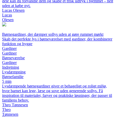
dele kan du forvandle dem og skabe et frisk udtryk i hjemmet – helt
uden at købe nyt.
Lucas Olesen
Lucas
Olesen
Børnegardiner, der dæmper sollys uden at gøre rummet mørkt
Skab det perfekte lys i børneværelset med gardiner, der kombinerer
funktion og hygge
Gardiner
Gardiner
Børneværelse
Gardiner
Indretning
Lysdæmpning
Børnefamilie
5 min
Lysdæmpende børnegardiner giver et behageligt og roligt miljø,
hvor barnet kan lege, læse og sove uden generende sollys. Få
inspiration til materialer, farver og praktiske løsninger, der passer til
familiens behov.
Theo Tønnesen
Theo
Tønnesen