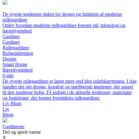
De nyeste tendenser inden for design og funktion af moderne
rullegardiner
Oplev hvordan moderne rullegardiner forener stil, teknologi og
bæredygtighed
Gardiner
Gardiner
Rullegardiner
Boligindretning
Design
Smart Home
Bæredygtighed
6 min
De nyeste rullegardiner er langt mere end blot solafskærmning. I dag
handler det om design, komfort og intelligente løsninger, der passer
til den moderne bolig. Få indsigt i de aktuelle tendenser, materialer
og funktioner, der former fremtidens rullegardiner.
Liv Blom
Liv
Blom
Gardinerne
Del og spred varme
X