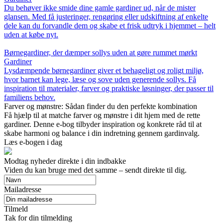
Du behøver ikke smide dine gamle gardiner ud, når de mister
glansen. Med få justeringer, rengøring eller udskiftning af enkelte
dele kan du forvandle dem og skabe et frisk udtryk i hjemmet – helt
uden at købe nyt.
Børnegardiner, der dæmper sollys uden at gøre rummet mørkt
Gardiner
Lysdæmpende børnegardiner giver et behageligt og roligt miljø,
hvor barnet kan lege, læse og sove uden generende sollys. Få
inspiration til materialer, farver og praktiske løsninger, der passer til
familiens behov.
Farver og mønstre: Sådan finder du den perfekte kombination
Få hjælp til at matche farver og mønstre i dit hjem med de rette
gardiner. Denne e-bog tilbyder inspiration og konkrete råd til at
skabe harmoni og balance i din indretning gennem gardinvalg.
Læs e-bogen i dag
Modtag nyheder direkte i din indbakke
Viden du kan bruge med det samme – sendt direkte til dig.
Mailadresse
Tilmeld
Tak for din tilmelding