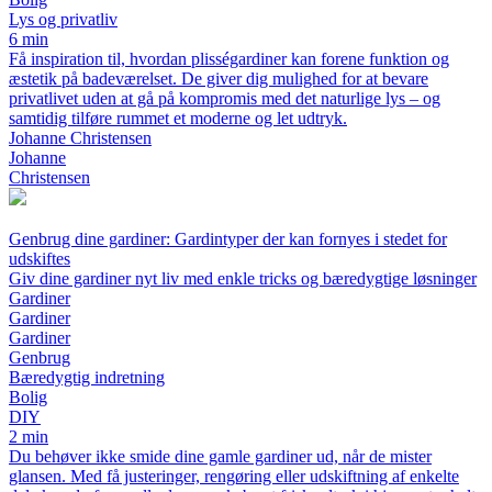
Lys og privatliv
6 min
Få inspiration til, hvordan plisségardiner kan forene funktion og
æstetik på badeværelset. De giver dig mulighed for at bevare
privatlivet uden at gå på kompromis med det naturlige lys – og
samtidig tilføre rummet et moderne og let udtryk.
Johanne Christensen
Johanne
Christensen
Genbrug dine gardiner: Gardintyper der kan fornyes i stedet for
udskiftes
Giv dine gardiner nyt liv med enkle tricks og bæredygtige løsninger
Gardiner
Gardiner
Gardiner
Genbrug
Bæredygtig indretning
Bolig
DIY
2 min
Du behøver ikke smide dine gamle gardiner ud, når de mister
glansen. Med få justeringer, rengøring eller udskiftning af enkelte