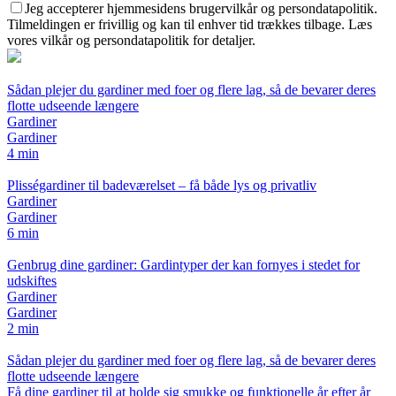
Jeg accepterer hjemmesidens brugervilkår og persondatapolitik.
Tilmeldingen er frivillig og kan til enhver tid trækkes tilbage. Læs
vores vilkår og persondatapolitik for detaljer.
Sådan plejer du gardiner med foer og flere lag, så de bevarer deres
flotte udseende længere
Gardiner
Gardiner
4 min
Plisségardiner til badeværelset – få både lys og privatliv
Gardiner
Gardiner
6 min
Genbrug dine gardiner: Gardintyper der kan fornyes i stedet for
udskiftes
Gardiner
Gardiner
2 min
Sådan plejer du gardiner med foer og flere lag, så de bevarer deres
flotte udseende længere
Få dine gardiner til at holde sig smukke og funktionelle år efter år