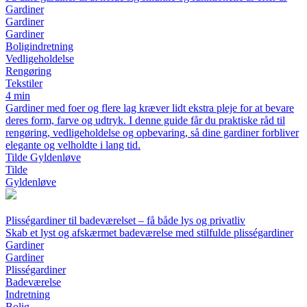
Gardiner
Gardiner
Gardiner
Boligindretning
Vedligeholdelse
Rengøring
Tekstiler
4 min
Gardiner med foer og flere lag kræver lidt ekstra pleje for at bevare
deres form, farve og udtryk. I denne guide får du praktiske råd til
rengøring, vedligeholdelse og opbevaring, så dine gardiner forbliver
elegante og velholdte i lang tid.
Tilde Gyldenløve
Tilde
Gyldenløve
Plisségardiner til badeværelset – få både lys og privatliv
Skab et lyst og afskærmet badeværelse med stilfulde plisségardiner
Gardiner
Gardiner
Plisségardiner
Badeværelse
Indretning
Bolig